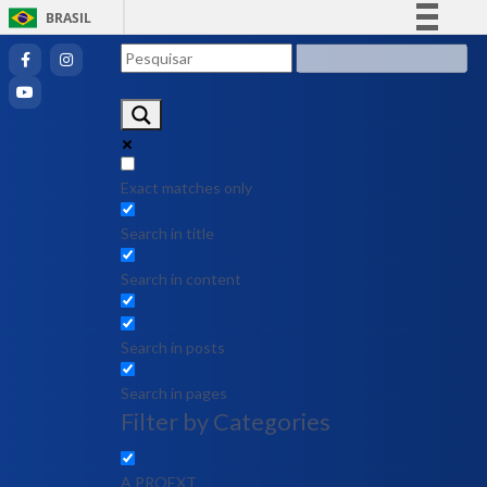
BRASIL
Simplifique!
Comunica BR
Participe
Acesso à informação
Legislação
Exact matches only
Canais
Search in title
Search in content
Search in posts
Search in pages
Filter by Categories
A PROEXT