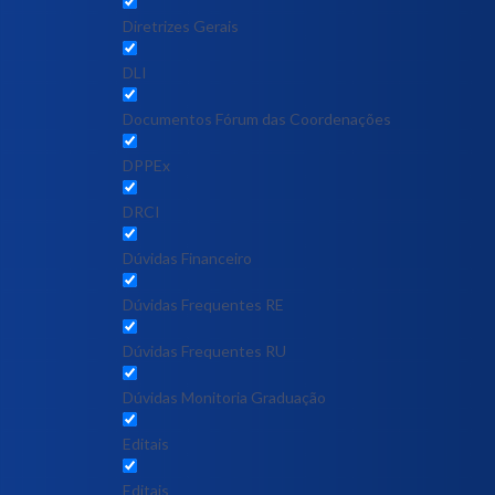
Diretrizes Gerais
DLI
Documentos Fórum das Coordenações
DPPEx
DRCI
Dúvidas Financeiro
Dúvidas Frequentes RE
Dúvidas Frequentes RU
Dúvidas Monitoria Graduação
Editais
Editais