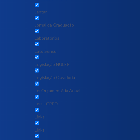
Jantar
Jornal da Graduação
Laboratórios
Lato Sensu
Legislação NULEP
Legislação Ouvidoria
Lei Orçamentária Anual
Leis - CPPD
Links
Links