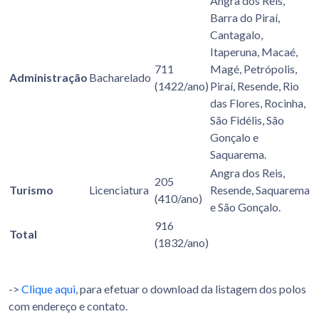
Angra dos Reis,
Barra do Piraí,
Cantagalo,
Itaperuna, Macaé,
711
Magé, Petrópolis,
Administração
Bacharelado
(1422/ano)
Piraí, Resende, Rio
das Flores, Rocinha,
São Fidélis, São
Gonçalo e
Saquarema.
Angra dos Reis,
205
Turismo
Licenciatura
Resende, Saquarema
(410/ano)
e São Gonçalo.
916
Total
(1832/ano)
->
Clique aqui
, para efetuar o download da listagem dos polos
com endereço e contato.