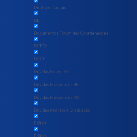
Diretrizes Gerais
DLI
Documentos Fórum das Coordenações
DPPEx
DRCI
Dúvidas Financeiro
Dúvidas Frequentes RE
Dúvidas Frequentes RU
Dúvidas Monitoria Graduação
Editais
Editais