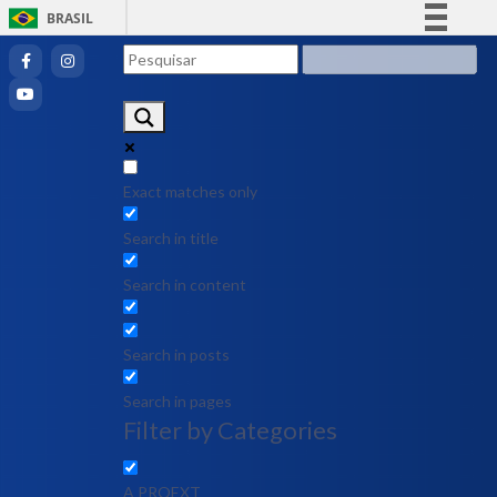
BRASIL
Simplifique!
Comunica BR
Participe
Acesso à informação
Legislação
Exact matches only
Canais
Search in title
Search in content
Search in posts
Search in pages
Filter by Categories
A PROEXT