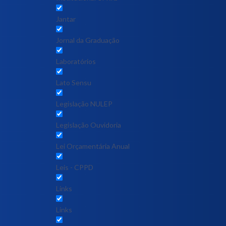
Jantar
Jornal da Graduação
Laboratórios
Lato Sensu
Legislação NULEP
Legislação Ouvidoria
Lei Orçamentária Anual
Leis - CPPD
Links
Links