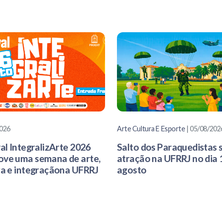
026
Arte Cultura E Esporte
| 05/08/202
val IntegralizArte 2026
Salto dos Paraquedistas 
ve uma semana de arte,
atração na UFRRJ no dia 
ra e integraçãona UFRRJ
agosto