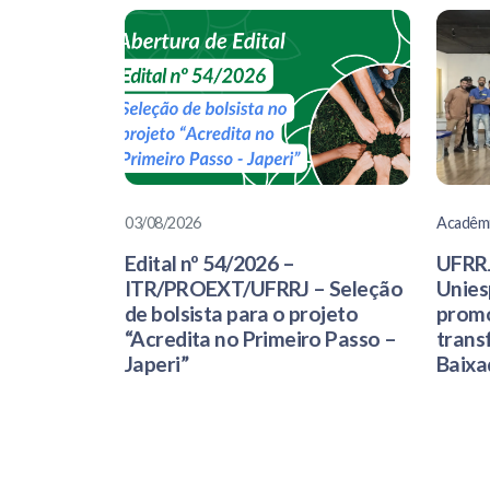
03/08/2026
Acadêm
Edital nº 54/2026 –
UFRRJ
ITR/PROEXT/UFRRJ – Seleção
Unies
de bolsista para o projeto
promo
“Acredita no Primeiro Passo –
trans
Japeri”
Baixa