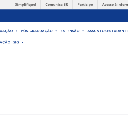
Simplifique!
Comunica BR
Participe
Acesso à infor
UAÇÃO
PÓS-GRADUAÇÃO
EXTENSÃO
ASSUNTOS ESTUDANTI
MAÇÃO
SIG