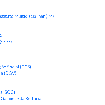
tituto Multidisciplinar (IM)
S
 (CCG)
ão Social (CCS)
cia (DGV)
os (SOC)
 Gabinete da Reitoria