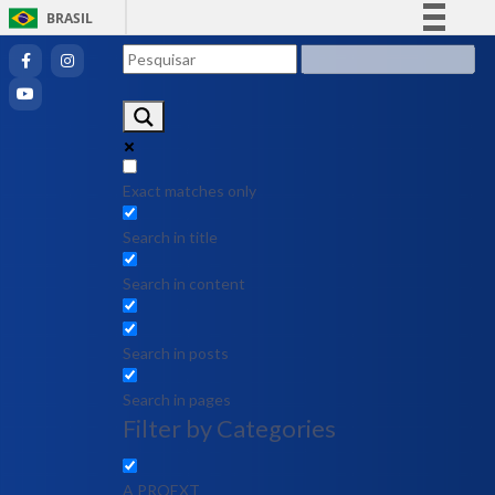
BRASIL
Simplifique!
Comunica BR
Participe
Acesso à informação
Legislação
Exact matches only
Canais
Search in title
Search in content
Search in posts
Search in pages
Filter by Categories
A PROEXT