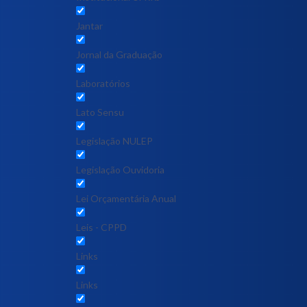
Jantar
Jornal da Graduação
Laboratórios
Lato Sensu
Legislação NULEP
Legislação Ouvidoria
Lei Orçamentária Anual
Leis - CPPD
Links
Links