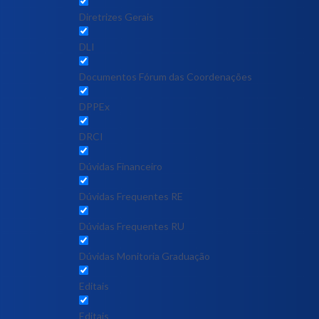
Diretrizes Gerais
DLI
Documentos Fórum das Coordenações
DPPEx
DRCI
Dúvidas Financeiro
Dúvidas Frequentes RE
Dúvidas Frequentes RU
Dúvidas Monitoria Graduação
Editais
Editais