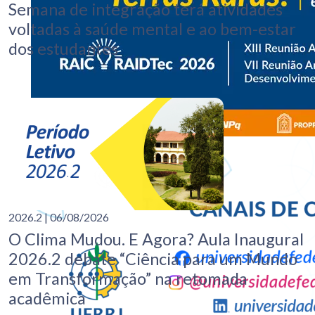
Semana de integração terá atividades
voltadas à saúde mental e ao bem-estar
dos estudantes
2026.2
| 06/08/2026
O Clima Mudou. E Agora? Aula Inaugural
2026.2 debate “Ciência para um Mundo
em Transformação” na retomada
acadêmica