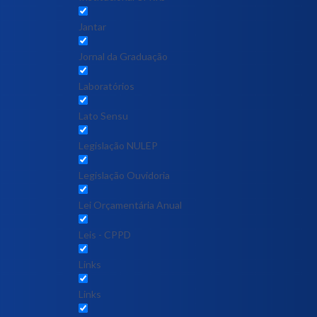
Jantar
Jornal da Graduação
Laboratórios
Lato Sensu
Legislação NULEP
Legislação Ouvidoria
Lei Orçamentária Anual
Leis - CPPD
Links
Links