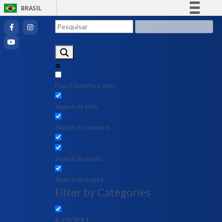
BRASIL
Simplifique!
Comunica BR
Participe
Acesso à informação
Legislação
Exact matches only
Canais
Search in title
Search in content
Search in posts
Search in pages
Filter by Categories
A PROEXT