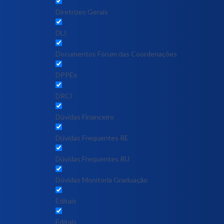
Diretrizes Gerais
DLI
Documentos Fórum das Coordenações
DPPEx
DRCI
Dúvidas Financeiro
Dúvidas Frequentes RE
Dúvidas Frequentes RU
Dúvidas Monitoria Graduação
Editais
Editais