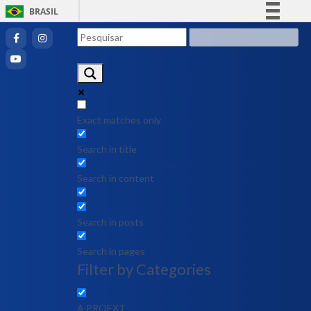
BRASIL
Simplifique!
Comunica BR
Participe
Acesso à informação
Legislação
Exact matches only
Canais
Search in title
Search in content
Search in posts
Search in pages
Filter by Categories
A PROEXT