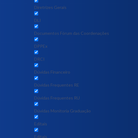
Diretrizes Gerais
DLI
Documentos Fórum das Coordenações
DPPEx
DRCI
Dúvidas Financeiro
Dúvidas Frequentes RE
Dúvidas Frequentes RU
Dúvidas Monitoria Graduação
Editais
Editais