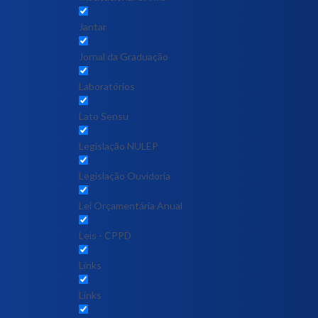
Jantar
Jornal da Graduação
Laboratórios
Lato Sensu
Legislação NULEP
Legislação Ouvidoria
Lei Orçamentária Anual
Leis - CPPD
Links
Links