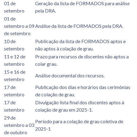
01 de
Geração da lista de FORMADOS para análise
setembro
pela DRA.
01 de
setembro a 09
Análise da lista de FORMADOS pela DRA.
de setembro
10 de
Publicação da lista de FORMADOS aptos e
setembro
não aptos à colação de grau.
11 e 12 de
Prazo para recursos de discentes não aptos a
setembro
colar grau.
15 e 16 de
Análise documental dos recursos.
setembro
17 de
Publicação dos dias e horários das cerimônias
setembro
de colação de grau.
17 de
Divulgação lista final dos discentes aptos à
setembro
colação de grau em 2025-1.
29 de
Período para a colação de grau coletiva de
setembro a 03
2025-1
de outubro