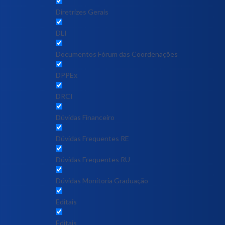
Diretrizes Gerais
DLI
Documentos Fórum das Coordenações
DPPEx
DRCI
Dúvidas Financeiro
Dúvidas Frequentes RE
Dúvidas Frequentes RU
Dúvidas Monitoria Graduação
Editais
Editais