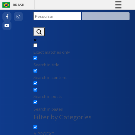
BRASIL
Simplifique!
Comunica BR
Participe
Acesso à informação
Legislação
Exact matches only
Canais
Search in title
Search in content
Search in posts
Search in pages
Filter by Categories
A PROEXT