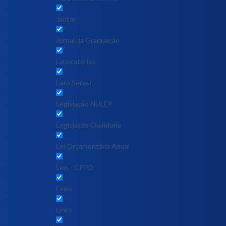
Jantar
Jornal da Graduação
Laboratórios
Lato Sensu
Legislação NULEP
Legislação Ouvidoria
Lei Orçamentária Anual
Leis - CPPD
Links
Links