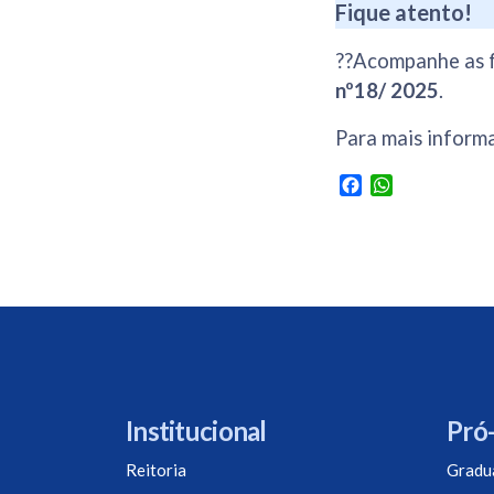
Fique atento!
??Acompanhe as f
nº18/ 2025
.
Para mais informa
Facebook
WhatsApp
Institucional
Pró-
Reitoria
Gradu