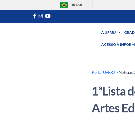
BRASIL
A UFRRJ
GRAD
ACESSO À INFOR
Portal UFRRJ
> Notícias 
1ªLista 
Artes Ed