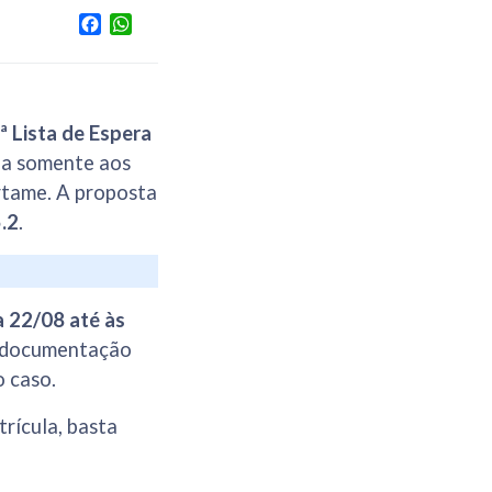
Facebook
WhatsApp
ª Lista de Espera
da somente aos
rtame. A proposta
.2
.
a 22/08 até às
da documentação
o caso.
trícula, basta