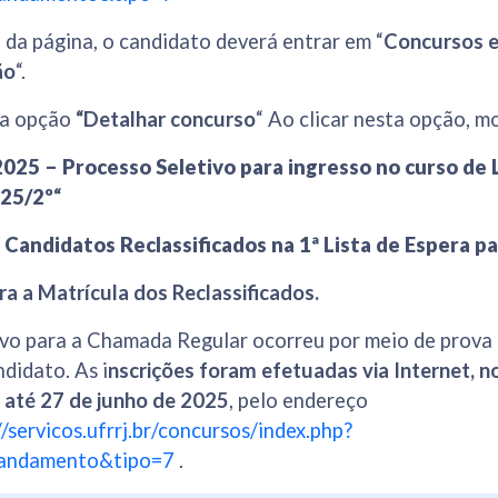
da página, o candidato deverá entrar em “
Concursos 
ão
“.
 a opção
“Detalhar concurso
“ Ao clicar nesta opção, m
2025 – Processo Seletivo para ingresso no curso de 
025/2º
“
Candidatos Reclassificados na 1ª Lista de Espera pa
a a Matrícula dos Reclassificados.
ivo para a Chamada Regular ocorreu por meio de prova 
ndidato. As i
nscrições foram efetuadas via Internet, n
 até 27 de junho de 2025
, pelo endereço
//servicos.ufrrj.br/concursos/index.php?
_andamento&tipo=7
.