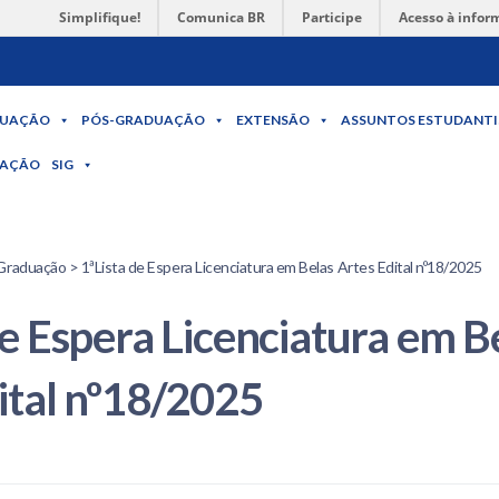
Simplifique!
Comunica BR
Participe
Acesso à infor
UAÇÃO
PÓS-GRADUAÇÃO
EXTENSÃO
ASSUNTOS ESTUDANTI
MAÇÃO
SIG
Graduação > 1ªLista de Espera Licenciatura em Belas Artes Edital nº18/2025
de Espera Licenciatura em B
ital nº18/2025