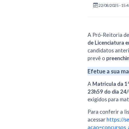
22/08/2025 - 15:
A Pró-Reitoria d
de Licenciatura
candidatos anteri
prevê o
preenchi
Efetue a sua ma
A
Matrícula da
1
23h59 do dia 24
exigidos para matr
Para conferir a l
acessar
https://s
acao=concursos