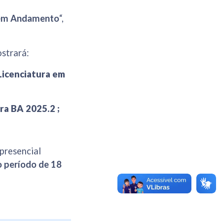
em Andamento
“,
ostrará:
Licenciatura em
ra BA 2025.2 ;
presencial
o período de 18