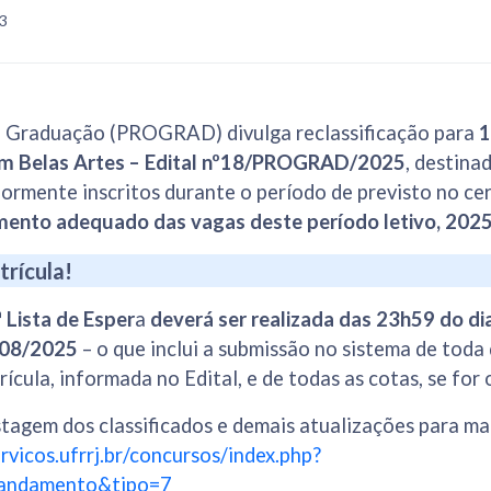
43
e Graduação (PROGRAD) divulga reclassificação para
1
 em Belas Artes – Edital nº18/PROGRAD/2025
, destina
ormente inscritos durante o período de previsto no ce
mento adequado das vagas deste período letivo, 2025
trícula!
ª Lista de Esper
a
deverá ser realizada das 23h59 do di
/08/2025
– o que inclui a submissão no sistema de to
ícula, informada no Edital, e de todas as cotas, se for 
istagem dos classificados e demais atualizações para ma
ervicos.ufrrj.br/concursos/index.php?
_andamento&tipo=7