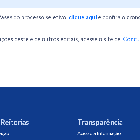
ases do processo seletivo,
clique aqui
e confira o
cron
ções deste e de outros editais, acesse o site de
Concu
Reitorias
Transparência
ação
Acesso à Informação