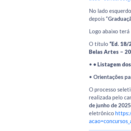
No lado esquerdo 
depois “
Graduaç
Logo abaixo terá
O título
“
Ed. 18/
Belas Artes – 2
•
•
Listagem dos 
•
Orientações par
O processo selet
realizada pelo ca
de junho de 2025
eletrônico
https:
acao=concursos