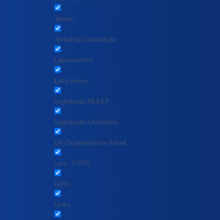
Jantar
Jornal da Graduação
Laboratórios
Lato Sensu
Legislação NULEP
Legislação Ouvidoria
Lei Orçamentária Anual
Leis - CPPD
Links
Links