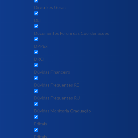
Diretrizes Gerais
DLI
Documentos Fórum das Coordenações
DPPEx
DRCI
Dúvidas Financeiro
Dúvidas Frequentes RE
Dúvidas Frequentes RU
Dúvidas Monitoria Graduação
Editais
Editais