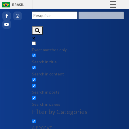
BRASIL
Simplifique!
Comunica BR
Participe
Acesso à informação
Legislação
Exact matches only
Canais
Search in title
Search in content
Search in posts
Search in pages
Filter by Categories
A PROEXT