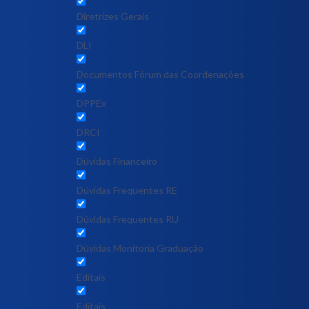
Diretrizes Gerais
DLI
Documentos Fórum das Coordenações
DPPEx
DRCI
Dúvidas Financeiro
Dúvidas Frequentes RE
Dúvidas Frequentes RU
Dúvidas Monitoria Graduação
Editais
Editais