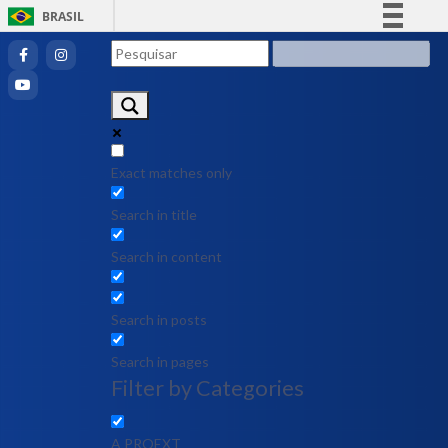
BRASIL
Simplifique!
Comunica BR
Participe
Acesso à informação
Legislação
Exact matches only
Canais
Search in title
Search in content
Search in posts
Search in pages
Filter by Categories
A PROEXT