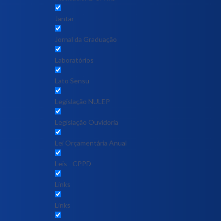
Jantar
Jornal da Graduação
Laboratórios
Lato Sensu
Legislação NULEP
Legislação Ouvidoria
Lei Orçamentária Anual
Leis - CPPD
Links
Links