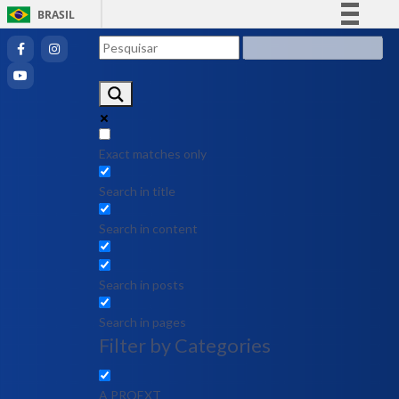
BRASIL
Simplifique!
Comunica BR
Participe
Acesso à informação
Legislação
Exact matches only
Canais
Search in title
Search in content
Search in posts
Search in pages
Filter by Categories
A PROEXT