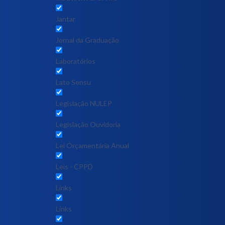
Jantar
Jornal da Graduação
Laboratórios
Lato Sensu
Legislação NULEP
Legislação Ouvidoria
Lei Orçamentária Anual
Leis - CPPD
Links
Links