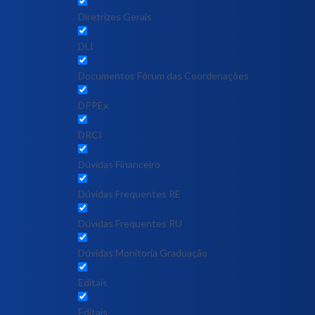
Diretrizes Gerais
DLI
Documentos Fórum das Coordenações
DPPEx
DRCI
Dúvidas Financeiro
Dúvidas Frequentes RE
Dúvidas Frequentes RU
Dúvidas Monitoria Graduação
Editais
Editais