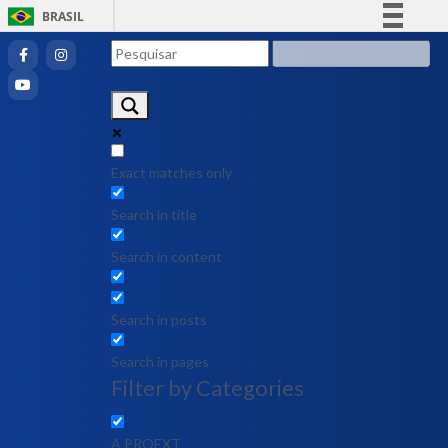
BRASIL
Simplifique!
Comunica BR
Participe
Acesso à informação
Legislação
Exact matches only
Canais
Search in title
Search in content
Search in posts
Search in pages
Filter by Categories
A PROEXT