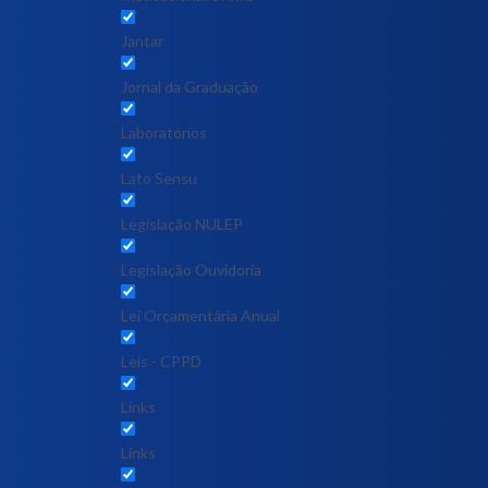
Jantar
Jornal da Graduação
Laboratórios
Lato Sensu
Legislação NULEP
Legislação Ouvidoria
Lei Orçamentária Anual
Leis - CPPD
Links
Links