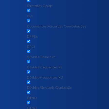
Diretrizes Gerais
DLI
Documentos Fórum das Coordenações
DPPEx
DRCI
Dúvidas Financeiro
Dúvidas Frequentes RE
Dúvidas Frequentes RU
Dúvidas Monitoria Graduação
Editais
Editais