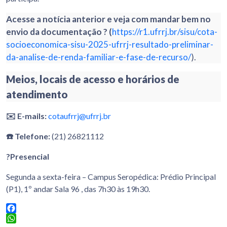
Acesse a notícia anterior e veja com mandar bem no
envio da documentação ? (
https://r1.ufrrj.br/sisu/cota-
socioeconomica-sisu-2025-ufrrj-resultado-preliminar-
da-analise-de-renda-familiar-e-fase-de-recurso/
).
Meios, locais de acesso e horários de
atendimento
✉️ E-mails:
cotaufrrj@ufrrj.br
☎️ Telefone:
(21) 26821112
?Presencial
Segunda a sexta-feira – Campus Seropédica: Prédio Principal
(P1), 1º andar Sala 96 , das 7h30 às 19h30.
Facebook