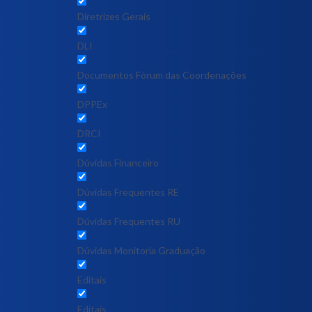
Diretrizes Gerais
DLI
Documentos Fórum das Coordenações
DPPEx
DRCI
Dúvidas Financeiro
Dúvidas Frequentes RE
Dúvidas Frequentes RU
Dúvidas Monitoria Graduação
Editais
Editais