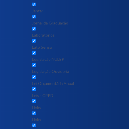
Jantar
Jornal da Graduação
Laboratórios
Lato Sensu
Legislação NULEP
Legislação Ouvidoria
Lei Orçamentária Anual
Leis - CPPD
Links
Links