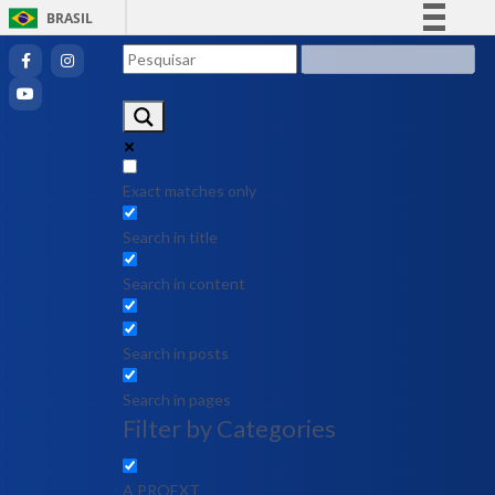
BRASIL
Simplifique!
Comunica BR
Participe
Acesso à informação
Legislação
Exact matches only
Canais
Search in title
Search in content
Search in posts
Search in pages
Filter by Categories
A PROEXT