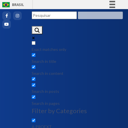
BRASIL
Simplifique!
Comunica BR
Participe
Acesso à informação
Legislação
Exact matches only
Canais
Search in title
Search in content
Search in posts
Search in pages
Filter by Categories
A PROEXT