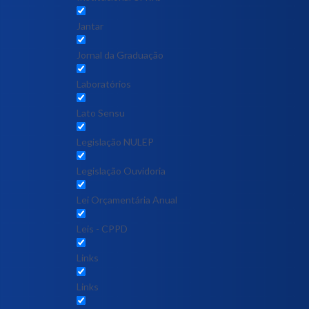
Jantar
Jornal da Graduação
Laboratórios
Lato Sensu
Legislação NULEP
Legislação Ouvidoria
Lei Orçamentária Anual
Leis - CPPD
Links
Links