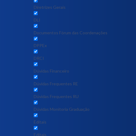
Diretrizes Gerais
DLI
Documentos Fórum das Coordenações
DPPEx
DRCI
Dúvidas Financeiro
Dúvidas Frequentes RE
Dúvidas Frequentes RU
Dúvidas Monitoria Graduação
Editais
Editais