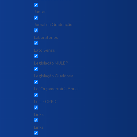
Jantar
Jornal da Graduação
Laboratórios
Lato Sensu
Legislação NULEP
Legislação Ouvidoria
Lei Orçamentária Anual
Leis - CPPD
Links
Links