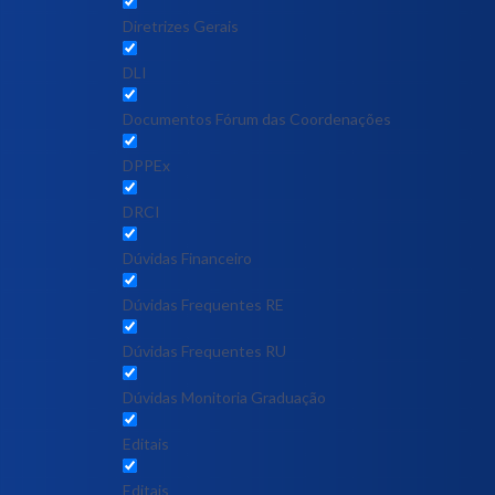
Diretrizes Gerais
DLI
Documentos Fórum das Coordenações
DPPEx
DRCI
Dúvidas Financeiro
Dúvidas Frequentes RE
Dúvidas Frequentes RU
Dúvidas Monitoria Graduação
Editais
Editais