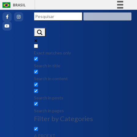
BRASIL
Simplifique!
Comunica BR
Participe
Acesso à informação
Legislação
Exact matches only
Canais
Search in title
Search in content
Search in posts
Search in pages
Filter by Categories
A PROEXT