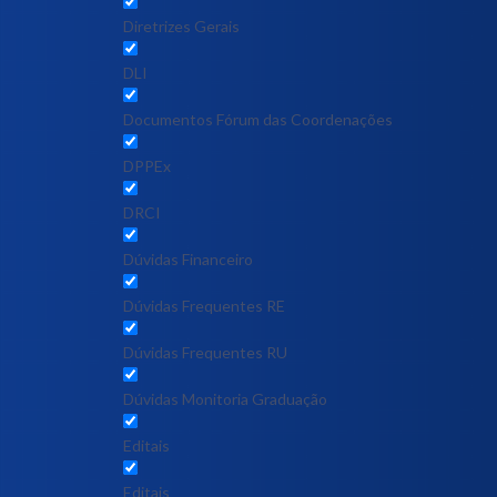
Diretrizes Gerais
DLI
Documentos Fórum das Coordenações
DPPEx
DRCI
Dúvidas Financeiro
Dúvidas Frequentes RE
Dúvidas Frequentes RU
Dúvidas Monitoria Graduação
Editais
Editais