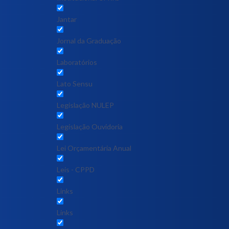
Jantar
Jornal da Graduação
Laboratórios
Lato Sensu
Legislação NULEP
Legislação Ouvidoria
Lei Orçamentária Anual
Leis - CPPD
Links
Links