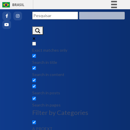
BRASIL
Simplifique!
Comunica BR
Participe
Acesso à informação
Legislação
Exact matches only
Canais
Search in title
Search in content
Search in posts
Search in pages
Filter by Categories
A PROEXT