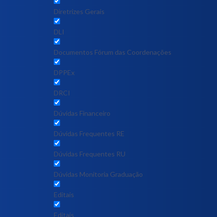
Diretrizes Gerais
DLI
Documentos Fórum das Coordenações
DPPEx
DRCI
Dúvidas Financeiro
Dúvidas Frequentes RE
Dúvidas Frequentes RU
Dúvidas Monitoria Graduação
Editais
Editais