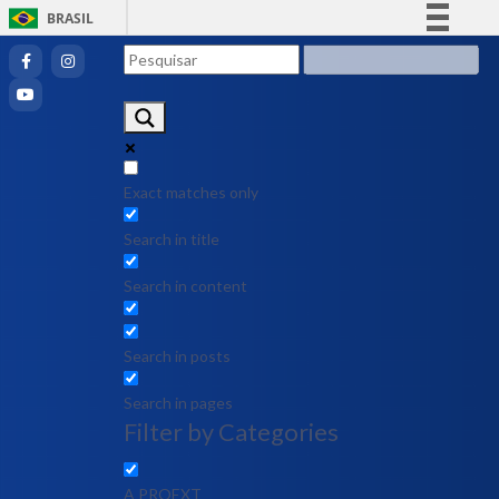
BRASIL
Simplifique!
Comunica BR
Participe
Acesso à informação
Legislação
Exact matches only
Canais
Search in title
Search in content
Search in posts
Search in pages
Filter by Categories
A PROEXT