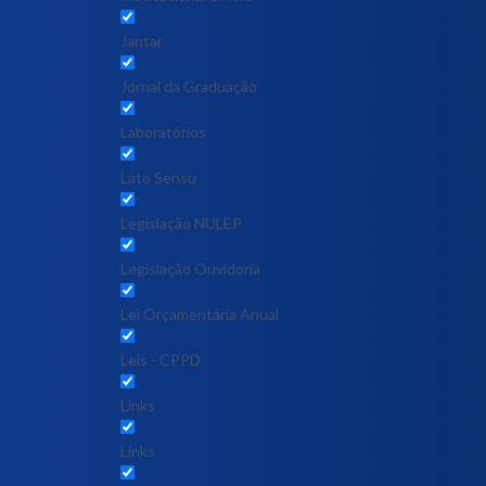
Jantar
Jornal da Graduação
Laboratórios
Lato Sensu
Legislação NULEP
Legislação Ouvidoria
Lei Orçamentária Anual
Leis - CPPD
Links
Links