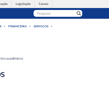
mação
Legislação
Canais
S
FINANCEIRO
SERVIÇOS
entos acadêmicos
os