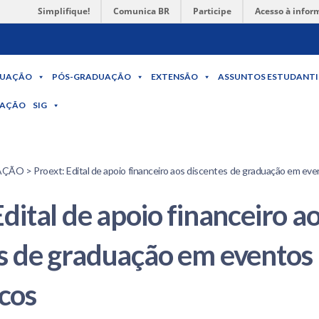
Simplifique!
Comunica BR
Participe
Acesso à infor
UAÇÃO
PÓS-GRADUAÇÃO
EXTENSÃO
ASSUNTOS ESTUDANTI
MAÇÃO
SIG
O > Proext: Edital de apoio financeiro aos discentes de graduação em ev
Edital de apoio financeiro a
s de graduação em eventos
cos