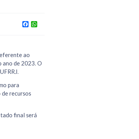
Facebook
WhatsApp
referente ao
o ano de 2023. O
a UFRRJ.
imo para
 de recursos
tado final será