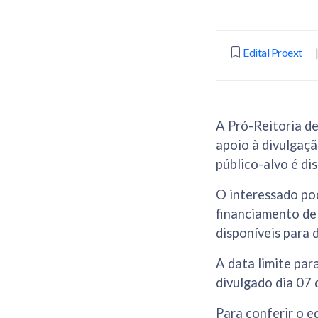
Edital Proext
A Pró-Reitoria de
apoio à divulgaç
público-alvo é di
O interessado po
financiamento de 
disponíveis para
A data limite par
divulgado dia 07 d
Para conferir o ed