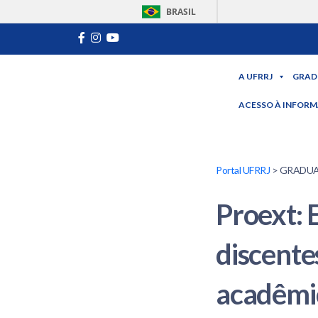
BRASIL
A UFRRJ
GRAD
ACESSO À INFOR
Portal UFRRJ
> GRADUAÇÃ
Proext: 
discente
acadêmi