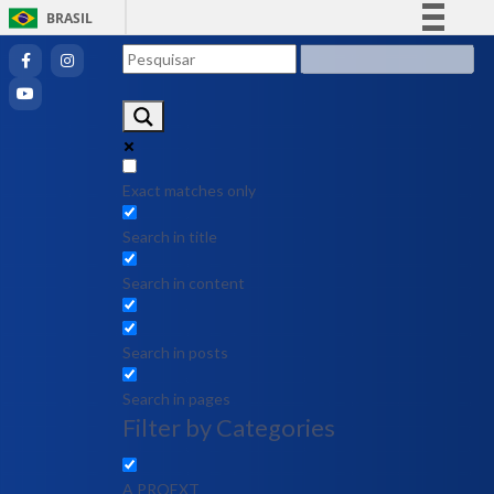
BRASIL
Simplifique!
Comunica BR
Participe
Acesso à informação
Legislação
Exact matches only
Canais
Search in title
Search in content
Search in posts
Search in pages
Filter by Categories
A PROEXT