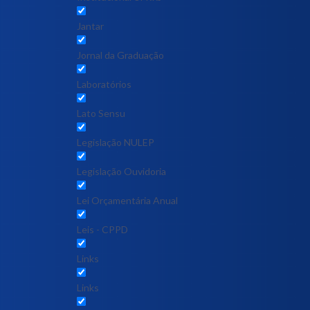
Jantar
Jornal da Graduação
Laboratórios
Lato Sensu
Legislação NULEP
Legislação Ouvidoria
Lei Orçamentária Anual
Leis - CPPD
Links
Links