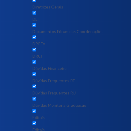
Diretrizes Gerais
DLI
Documentos Fórum das Coordenações
DPPEx
DRCI
Dúvidas Financeiro
Dúvidas Frequentes RE
Dúvidas Frequentes RU
Dúvidas Monitoria Graduação
Editais
Editais