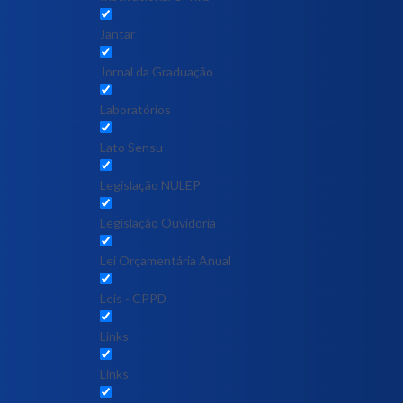
Jantar
Jornal da Graduação
Laboratórios
Lato Sensu
Legislação NULEP
Legislação Ouvidoria
Lei Orçamentária Anual
Leis - CPPD
Links
Links