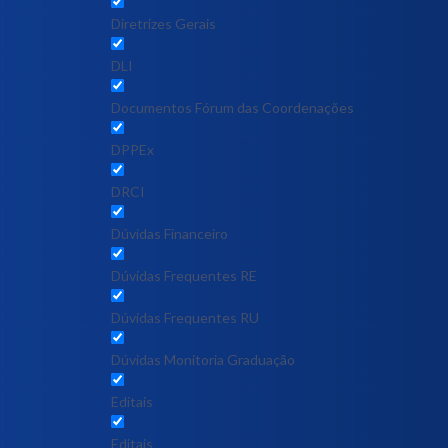
Diretrizes Gerais
DLI
Documentos Fórum das Coordenações
DPPEx
DRCI
Dúvidas Financeiro
Dúvidas Frequentes RE
Dúvidas Frequentes RU
Dúvidas Monitoria Graduação
Editais
Editais