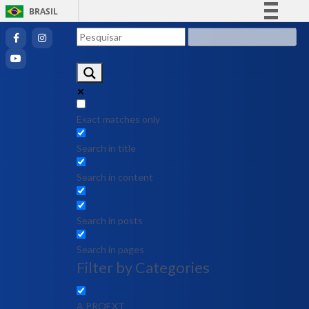
BRASIL
Simplifique!
Comunica BR
Participe
Acesso à informação
Legislação
Exact matches only
Canais
Search in title
Search in content
Search in posts
Search in pages
Filter by Categories
A PROEXT