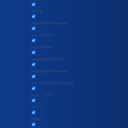
Jantar
Jornal da Graduação
Laboratórios
Lato Sensu
Legislação NULEP
Legislação Ouvidoria
Lei Orçamentária Anual
Leis - CPPD
Links
Links