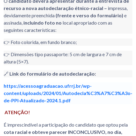
O
candidato deverá apresentar durante a entrevista de
recurso a nova autodeclaração étnico-racial –
impressa,
devidamente preenchida
(frente e verso do formulário)
e
assinada,
incluindo foto no
local apropriado com as
seguintes características:
👉 Foto colorida, em fundo branco;
👉 Dimensões tipo passaporte: 5 cm de largura e 7 cm de
altura (5×7).
🔗
Link do formulário de autodeclaração:
https://acessoagraduacao.ufrrj.br/wp-
content/uploads/2024/01/Autodecla%C3%A7%C3%A3o-
de-PPI-Atualizado-2024.1.pdf
ATENÇÃO!
É imprescindível a participação do candidato que optou pela
cota racial e obteve parecer INCONCLUSIVO, no dia,