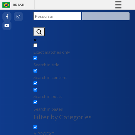
BRASIL
Simplifique!
Comunica BR
Participe
Acesso à informação
Legislação
Exact matches only
Canais
Search in title
Search in content
Search in posts
Search in pages
Filter by Categories
A PROEXT