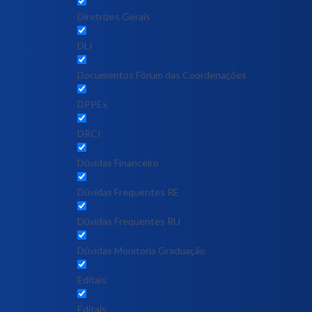
Diretrizes Gerais
DLI
Documentos Fórum das Coordenações
DPPEx
DRCI
Dúvidas Financeiro
Dúvidas Frequentes RE
Dúvidas Frequentes RU
Dúvidas Monitoria Graduação
Editais
Editais