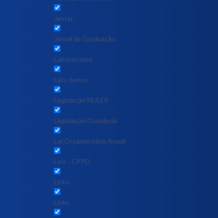
Jantar
Jornal da Graduação
Laboratórios
Lato Sensu
Legislação NULEP
Legislação Ouvidoria
Lei Orçamentária Anual
Leis - CPPD
Links
Links