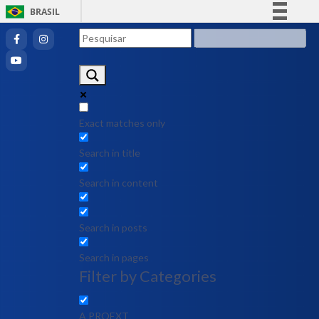
BRASIL
Simplifique!
Comunica BR
Participe
Acesso à informação
Legislação
Exact matches only
Canais
Search in title
Search in content
Search in posts
Search in pages
Filter by Categories
A PROEXT