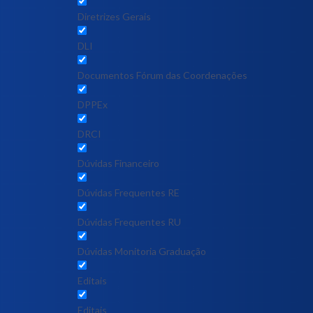
Diretrizes Gerais
DLI
Documentos Fórum das Coordenações
DPPEx
DRCI
Dúvidas Financeiro
Dúvidas Frequentes RE
Dúvidas Frequentes RU
Dúvidas Monitoria Graduação
Editais
Editais