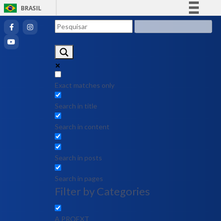
BRASIL
Simplifique!
Comunica BR
Participe
Acesso à informação
Legislação
Exact matches only
Canais
Search in title
Search in content
Search in posts
Search in pages
Filter by Categories
A PROEXT