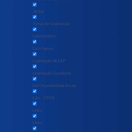
Jantar
Jornal da Graduação
Laboratórios
Lato Sensu
Legislação NULEP
Legislação Ouvidoria
Lei Orçamentária Anual
Leis - CPPD
Links
Links