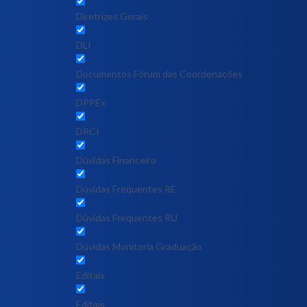
Diretrizes Gerais
DLI
Documentos Fórum das Coordenações
DPPEx
DRCI
Dúvidas Financeiro
Dúvidas Frequentes RE
Dúvidas Frequentes RU
Dúvidas Monitoria Graduação
Editais
Editais