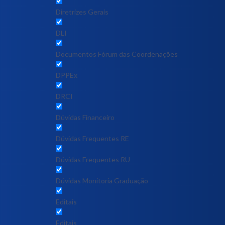
Diretrizes Gerais
DLI
Documentos Fórum das Coordenações
DPPEx
DRCI
Dúvidas Financeiro
Dúvidas Frequentes RE
Dúvidas Frequentes RU
Dúvidas Monitoria Graduação
Editais
Editais