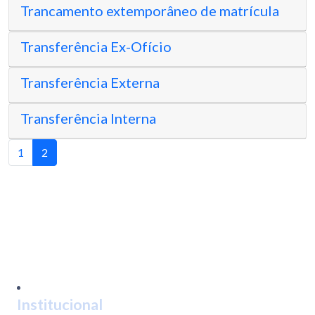
Trancamento extemporâneo de matrícula
Transferência Ex-Ofício
Transferência Externa
Transferência Interna
Page
Page
Current
1
2
navigation
Page
Institucional