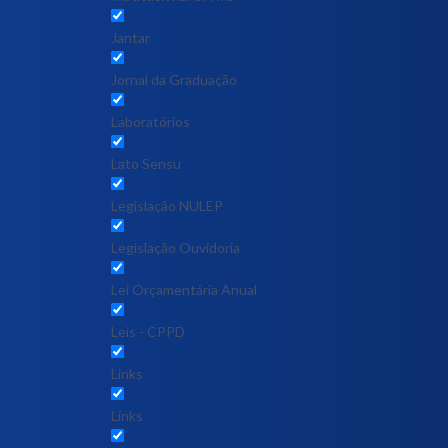
Jantar
Jornal da Graduação
Laboratórios
Lato Sensu
Legislação NULEP
Legislação Ouvidoria
Lei Orçamentária Anual
Leis - CPPD
Links
Links