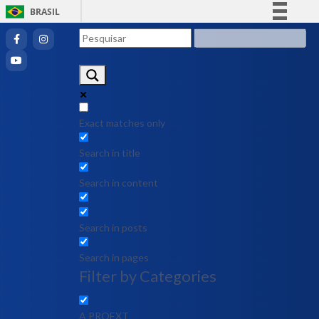
BRASIL
Simplifique!
Comunica BR
Participe
Acesso à informação
Legislação
Exact matches only
Canais
Search in title
Search in content
Search in posts
Search in pages
Filter by Categories
A PROEXT