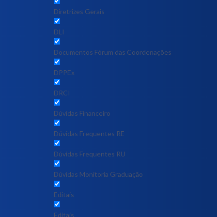
Diretrizes Gerais
DLI
Documentos Fórum das Coordenações
DPPEx
DRCI
Dúvidas Financeiro
Dúvidas Frequentes RE
Dúvidas Frequentes RU
Dúvidas Monitoria Graduação
Editais
Editais