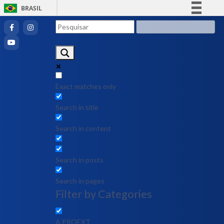
BRASIL
Simplifique!
Comunica BR
Participe
Acesso à informação
Legislação
Exact matches only
Canais
Search in title
Search in content
Search in posts
Search in pages
Filter by Categories
A PROEXT