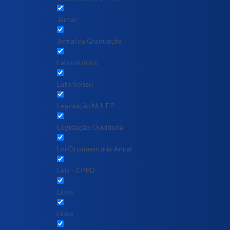
Jantar
Jornal da Graduação
Laboratórios
Lato Sensu
Legislação NULEP
Legislação Ouvidoria
Lei Orçamentária Anual
Leis - CPPD
Links
Links