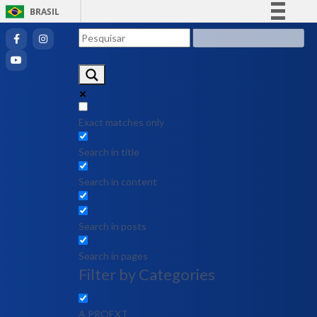
BRASIL
Simplifique!
Comunica BR
Participe
Acesso à informação
Legislação
Exact matches only
Canais
Search in title
Search in content
Search in posts
Search in pages
Filter by Categories
A PROEXT