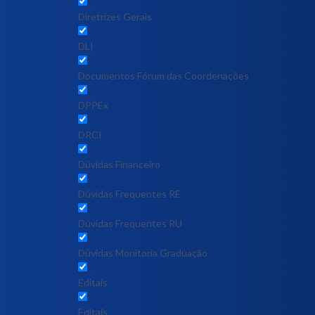
Diretrizes Gerais
DLI
Documentos Fórum das Coordenações
DPPEx
DRCI
Dúvidas Financeiro
Dúvidas Frequentes RE
Dúvidas Frequentes RU
Dúvidas Monitoria Graduação
Editais
Editais