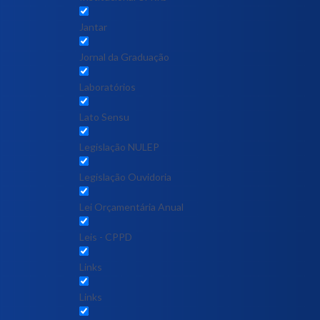
Jantar
Jornal da Graduação
Laboratórios
Lato Sensu
Legislação NULEP
Legislação Ouvidoria
Lei Orçamentária Anual
Leis - CPPD
Links
Links