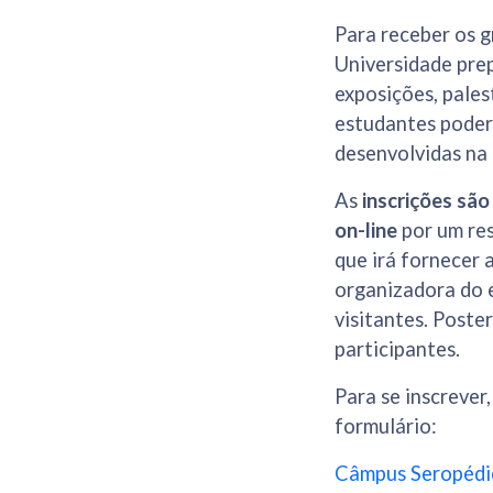
Para receber os g
Universidade prep
exposições, palest
estudantes poder
desenvolvidas na 
As
inscrições são
on-line
por um res
que irá fornecer 
organizadora do 
visitantes. Poste
participantes.
Para se inscrever
formulário:
Câmpus Seropédic