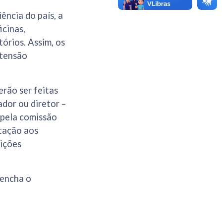
ência do país, a
icinas,
tórios. Assim, os
xtensão
erão ser feitas
dor ou diretor –
 pela comissão
tação aos
uições
eencha o