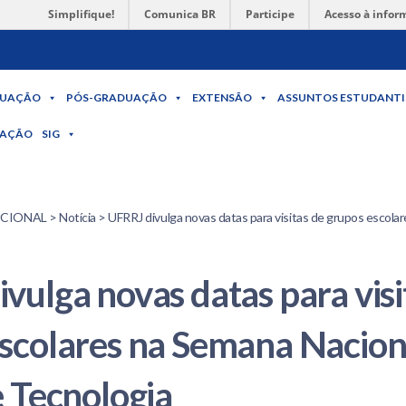
Simplifique!
Comunica BR
Participe
Acesso à infor
UAÇÃO
PÓS-GRADUAÇÃO
EXTENSÃO
ASSUNTOS ESTUDANTI
MAÇÃO
SIG
ONAL > Notícia > UFRRJ divulga novas datas para visitas de grupos escolar
vulga novas datas para visi
scolares na Semana Nacion
e Tecnologia