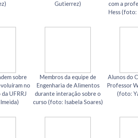
ez)
Gutierrez)
com a profe
Hess (foto:
ndem sobre
Membros da equipe de
Alunos do C
evoluíram no
Engenharia de Alimentos
Professor 
o da UFRRJ
durante interação sobre o
(foto: Y
Almeida)
curso (foto: Isabela Soares)