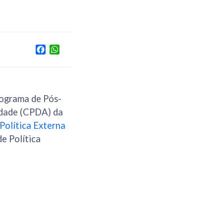
Facebook
WhatsApp
rograma de Pós-
edade (CPDA) da
“Política Externa
e Política