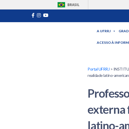
BRASIL
A UFRRJ
GRAD
ACESSO À INFOR
Portal UFRRJ
> INSTITUCI
realidade latino-america
Professo
externa 
latino-a