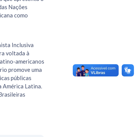
 das Nações
ricana como
ista Inclusiva
ra voltada à
latino-americanos
ório promove uma
icas públicas
a América Latina.
rasileiras