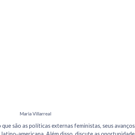
Maria Villarreal
o que são as políticas externas feministas, seus avanço
 latino-americana. Além disso, discute as oportunidad