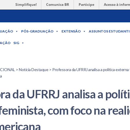
Simplifique!
Comunica BR
Participe
Acesso à infor
UAÇÃO
PÓS-GRADUAÇÃO
EXTENSÃO
ASSUNTOS ESTUDANTI
MAÇÃO
SIG
ONAL > Notícia Destaque > Professora da UFRRJ analisa a política externa f
na
ra da UFRRJ analisa a polít
feminista, com foco na real
mericana