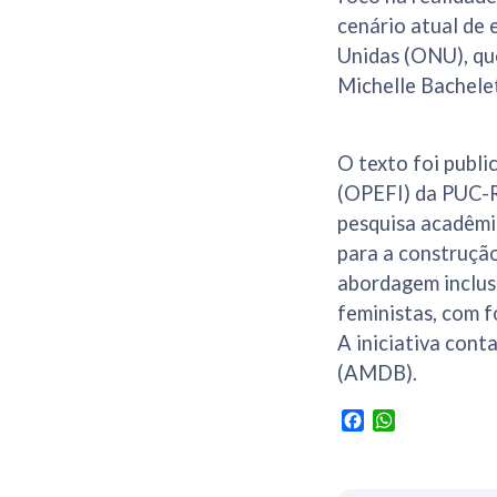
cenário atual de
Unidas (ONU), qu
Michelle Bachele
O texto foi publi
(OPEFI) da PUC-Ri
pesquisa acadêmi
para a construçã
abordagem inclusi
feministas, com f
A iniciativa cont
(AMDB).
Facebook
WhatsApp