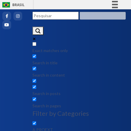
BRASIL
Simplifique!
Comunica BR
Participe
Acesso à informação
Legislação
Exact matches only
Canais
Search in title
Search in content
Search in posts
Search in pages
Filter by Categories
A PROEXT