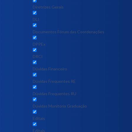
Diretrizes Gerais
DLI
Documentos Fórum das Coordenações
DPPEx
DRCI
Dúvidas Financeiro
Dúvidas Frequentes RE
Dúvidas Frequentes RU
Dúvidas Monitoria Graduação
Editais
Editais