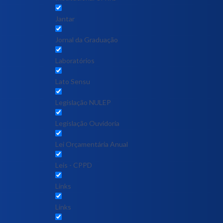
Jantar
Jornal da Graduação
Laboratórios
Lato Sensu
Legislação NULEP
Legislação Ouvidoria
Lei Orçamentária Anual
Leis - CPPD
Links
Links