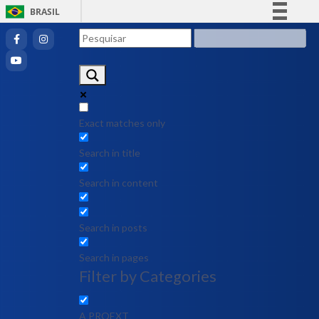
BRASIL
Simplifique!
Comunica BR
Participe
Acesso à informação
Legislação
Exact matches only
Canais
Search in title
Search in content
Search in posts
Search in pages
Filter by Categories
A PROEXT