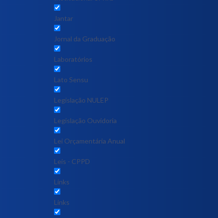
Jantar
Jornal da Graduação
Laboratórios
Lato Sensu
Legislação NULEP
Legislação Ouvidoria
Lei Orçamentária Anual
Leis - CPPD
Links
Links