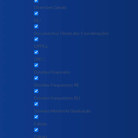
Diretrizes Gerais
DLI
Documentos Fórum das Coordenações
DPPEx
DRCI
Dúvidas Financeiro
Dúvidas Frequentes RE
Dúvidas Frequentes RU
Dúvidas Monitoria Graduação
Editais
Editais