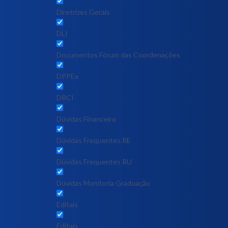
Diretrizes Gerais
DLI
Documentos Fórum das Coordenações
DPPEx
DRCI
Dúvidas Financeiro
Dúvidas Frequentes RE
Dúvidas Frequentes RU
Dúvidas Monitoria Graduação
Editais
Editais