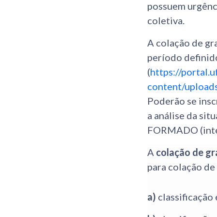
possuem urgênci
coletiva.
A colação de gra
período definido
(
https://portal.u
content/upload
Poderão se ins
a análise da sit
FORMADO (integ
A
colação de gr
para colação de
a)
classificação