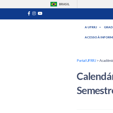
BRASIL
A UFRRJ
GRAD
ACESSO À INFOR
Portal UFRRJ
> Acadêmic
Calendár
Semestre