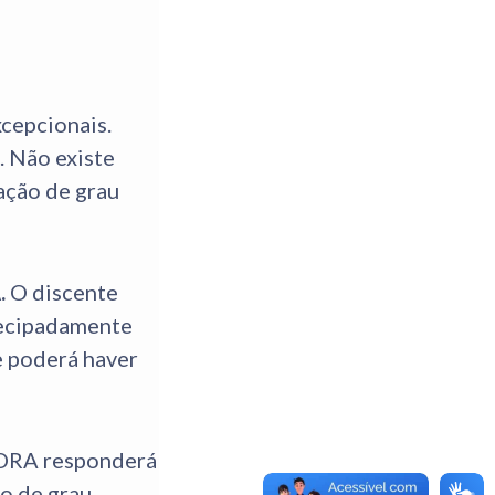
cepcionais.
. Não existe
lação de grau
.
O discente
tecipadamente
e poderá haver
a DRA responderá
o de grau.