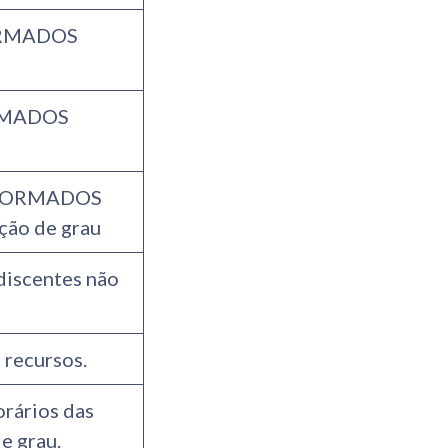
FORMADOS
ORMADOS
de FORMADOS
ação de grau
discentes não
 recursos.
orários das
e grau.