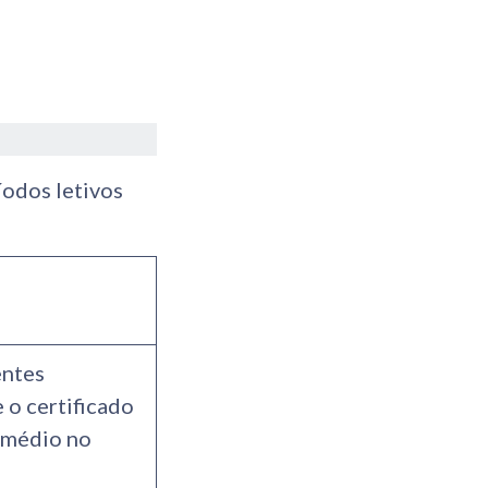
íodos letivos
entes
 o certificado
 médio no