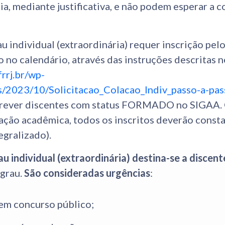
a, mediante justificativa, e não podem esperar a c
u individual (extraordinária) requer inscrição pe
 no calendário, através das instruções descritas n
frrj.br/wp-
s/2023/10/Solicitacao_Colacao_Indiv_passo-a-pas
crever discentes com status FORMADO no SIGAA. O
uação acadêmica, todos os inscritos deverão const
ralizado).
au individual (extraordinária) destina-se a discen
 grau.
São consideradas urgências
:
 em concurso público;