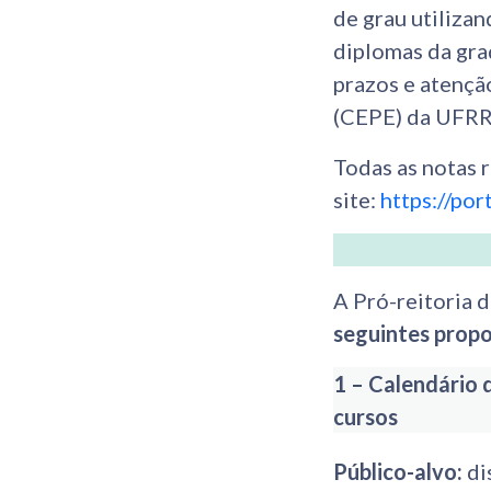
de grau utiliza
diplomas da gra
prazos e atençã
(CEPE) da UFRR
Todas as notas 
site:
https://por
A Pró-reitoria 
seguintes prop
1 – Calendário 
cursos
Público-alvo:
di