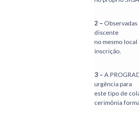
2 –
Observadas p
discente
no mesmo local 
inscrição.
3 –
A PROGRAD po
urgência para
este tipo de col
cerimônia forma