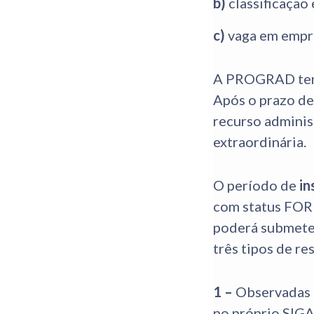
b)
classificação
c)
vaga em empr
A PROGRAD tem 
Após o prazo de
recurso administ
extraordinária.
O período de
in
com status FOR
poderá submeter
três tipos de re
1 –
Observadas e
no próprio SIGAA