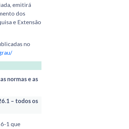
ada, emitirá
imento dos
quisa e Extensão
ublicadas no
grau/
 as normas e as
26.1 – todos os
26-1 que