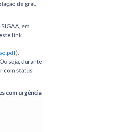
olação de grau
lo SIGAA, em
este link
so.pdf
).
u seja, durante
ar com status
tes com urgência