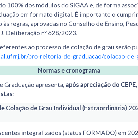
ndo 100% dos módulos do SIGAA e, de forma associ
duação em formato digital. É importante o cumpr
o às regras, aprovadas no Conselho de Ensino, Pes
J, Deliberação nº 628/2023.
referentes ao processo de colação de grau serão p
tal.ufrrj.br/pro-reitoria-de-graduacao/colacao-de-
Normas e cronograma
de Graduação apresenta,
após apreciação do CEPE,
ostas
:
de Colação de Grau Individual (Extraordinária) 20
scentes integralizados (status FORMADO) em 20