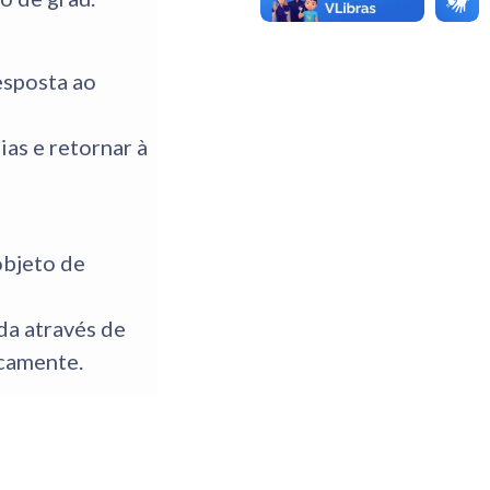
esposta ao
as e retornar à
objeto de
ada através de
icamente.