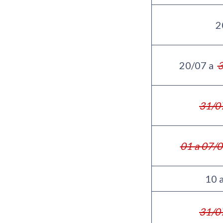
2
20/07 a
3
31/0
01 a 07/
10 
31/0