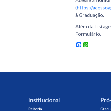
Acesse a
Homolo
(
https://acesso
à Graduação.
Além da Listage
Formulário.
Facebook
WhatsApp
Institucional
Pró-
Reitoria
Gradu