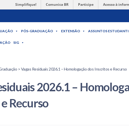
Simplifique!
Comunica BR
Participe
Acesso à infor
UAÇÃO
PÓS-GRADUAÇÃO
EXTENSÃO
ASSUNTOS ESTUDANTI
MAÇÃO
SIG
Graduação > Vagas Residuais 2026.1 – Homologação dos Inscritos e Recurso
siduais 2026.1 – Homolog
s e Recurso