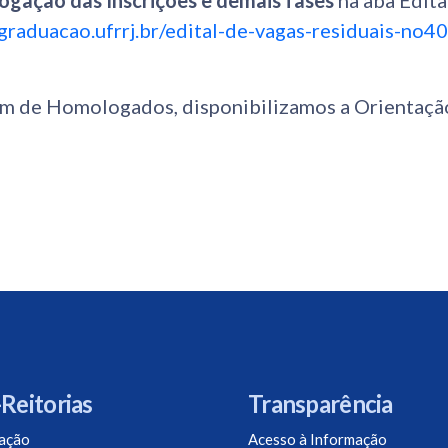
gação das Inscrições e demais fases
na aba Edita
agraduacao.ufrrj.br/edital-de-vagas-residuais-no4
m de Homologados, disponibilizamos a Orientaçã
Reitorias
Transparência
ação
Acesso à Informação