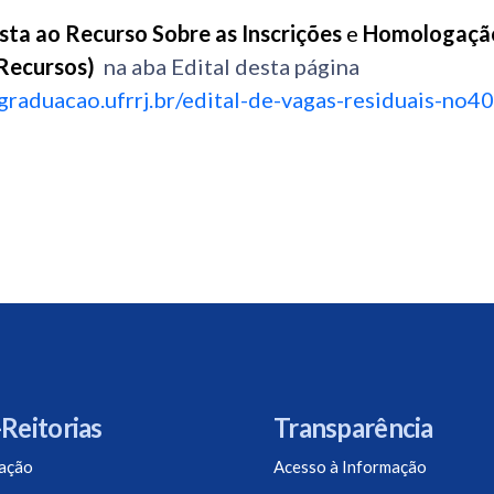
ta ao Recurso Sobre as Inscrições
e
Homologação
 Recursos)
na aba Edital desta página
agraduacao.ufrrj.br/edital-de-vagas-residuais-no4
Reitorias
Transparência
ação
Acesso à Informação