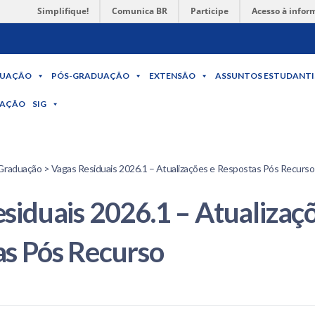
Simplifique!
Comunica BR
Participe
Acesso à infor
UAÇÃO
PÓS-GRADUAÇÃO
EXTENSÃO
ASSUNTOS ESTUDANTI
MAÇÃO
SIG
Graduação > Vagas Residuais 2026.1 – Atualizações e Respostas Pós Recurso
siduais 2026.1 – Atualizaçõ
s Pós Recurso