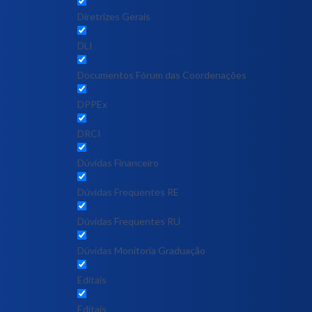
Diretrizes Gerais
DLI
Documentos Fórum das Coordenações
DPPEx
DRCI
Dúvidas Financeiro
Dúvidas Frequentes RE
Dúvidas Frequentes RU
Dúvidas Monitoria Graduação
Editais
Editais