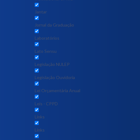
Jantar
Jornal da Graduação
Laboratórios
Lato Sensu
Legislação NULEP
Legislação Ouvidoria
Lei Orçamentária Anual
Leis - CPPD
Links
Links