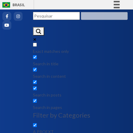
BRASIL
Simplifique!
Comunica BR
Participe
Acesso à informação
Legislação
Exact matches only
Canais
Search in title
Search in content
Search in posts
Search in pages
Filter by Categories
A PROEXT