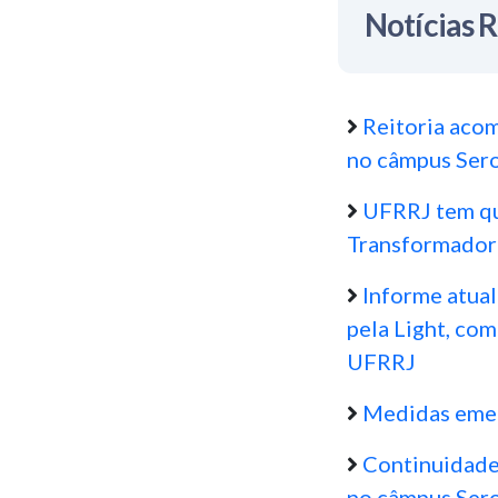
Notícias 
Reitoria aco
no câmpus Ser
UFRRJ tem qu
Transformado
Informe atua
pela Light, com
UFRRJ
Medidas emer
Continuidade 
no câmpus Ser