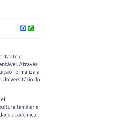
Facebook
WhatsApp
ortante e
entável. Através
ituição formaliza a
e Universitário do
Lei
ultura familiar e
idade acadêmica.