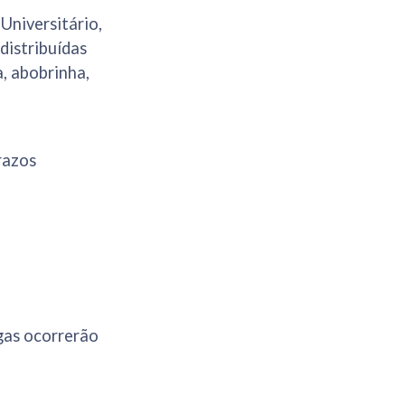
Universitário,
distribuídas
a, abobrinha,
razos
gas ocorrerão