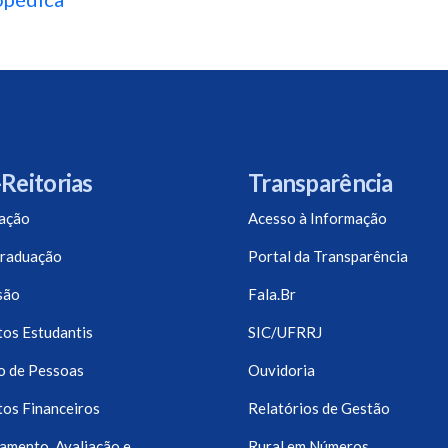
Reitorias
Transparência
ação
Acesso à Informação
raduação
Portal da Transparência
são
Fala.Br
os Estudantis
SIC/UFRRJ
o de Pessoas
Ouvidoria
os Financeiros
Relatórios de Gestão
amento, Avaliação e
Rural em Números