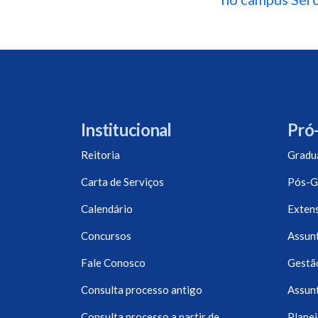
Institucional
Pró-
Reitoria
Gradu
Carta de Serviços
Pós-G
Calendário
Exten
Concursos
Assunt
Fale Conosco
Gestã
Consulta processo antigo
Assunt
Consulta processo a partir de
Planej