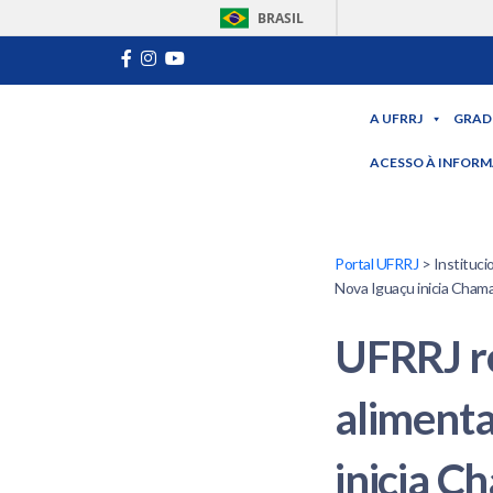
BRASIL
A UFRRJ
GRAD
ACESSO À INFOR
Portal UFRRJ
> Instituci
Nova Iguaçu inicia Chama
UFRRJ r
alimenta
inicia C