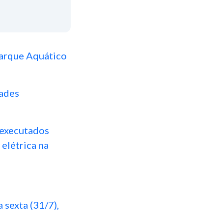
Parque Aquático
ades
 executados
 elétrica na
 sexta (31/7),