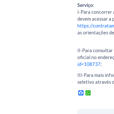
Serviço:
I-Para concorrer 
devem acessar a 
https://contratam
as orientações de
II-Para consulta
oficial no endere
id=108737
;
III-Para mais in
seletivo através 
Facebook
WhatsApp