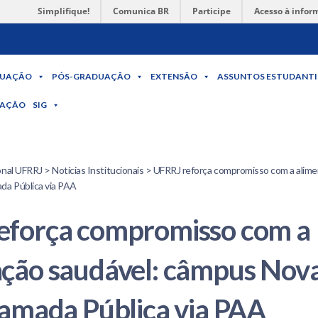
Simplifique!
Comunica BR
Participe
Acesso à infor
UAÇÃO
PÓS-GRADUAÇÃO
EXTENSÃO
ASSUNTOS ESTUDANTI
MAÇÃO
SIG
onal UFRRJ > Notícias Institucionais > UFRRJ reforça compromisso com a ali
da Pública via PAA
eforça compromisso com a
ção saudável: câmpus Nov
hamada Pública via PAA