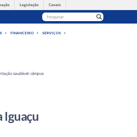
mação
Legislação
Canais
S
FINANCEIRO
SERVIÇOS
mentação saudável: câmpus
a Iguaçu