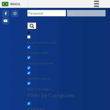
BRASIL
Simplifique!
Comunica BR
Participe
Acesso à informação
Legislação
Exact matches only
Canais
Search in title
Search in content
Search in posts
Search in pages
Filter by Categories
A PROEXT