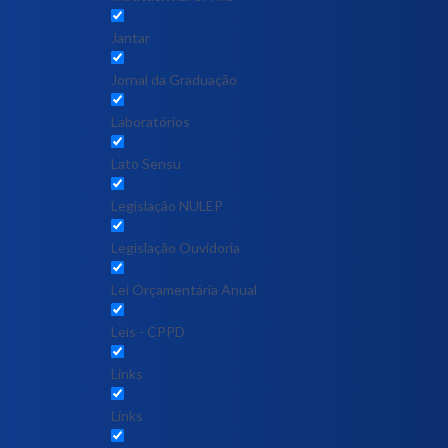
Jantar
Jornal da Graduação
Laboratórios
Lato Sensu
Legislação NULEP
Legislação Ouvidoria
Lei Orçamentária Anual
Leis - CPPD
Links
Links