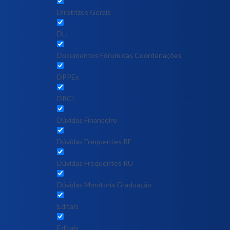
Diretrizes Gerais
DLI
Documentos Fórum das Coordenações
DPPEx
DRCI
Dúvidas Financeiro
Dúvidas Frequentes RE
Dúvidas Frequentes RU
Dúvidas Monitoria Graduação
Editais
Editais