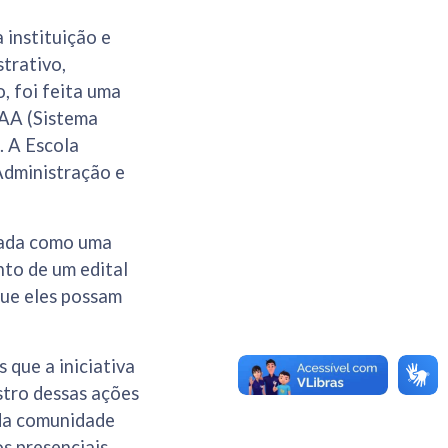
 instituição e
trativo,
, foi feita uma
GAA (Sistema
. A Escola
Administração e
izada como uma
to de um edital
que eles possam
 que a iniciativa
stro dessas ações
 da comunidade
s presenciais,