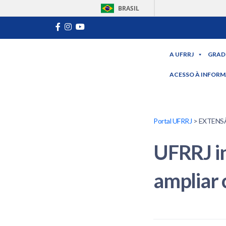
BRASIL
A UFRRJ
GRAD
ACESSO À INFOR
Portal UFRRJ
> EXTENSÃO
UFRRJ in
ampliar