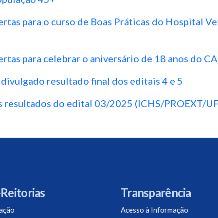
ertas para o curso de Boas Práticas do Hospital Ve
ertas para celebrar o aniversário de 18 anos do 
 divulgado resultado final dos editais 4 e 5
s resultados do edital 03/2025 (ICHS/PROEXT/U
Reitorias
Transparência
ação
Acesso à Informação