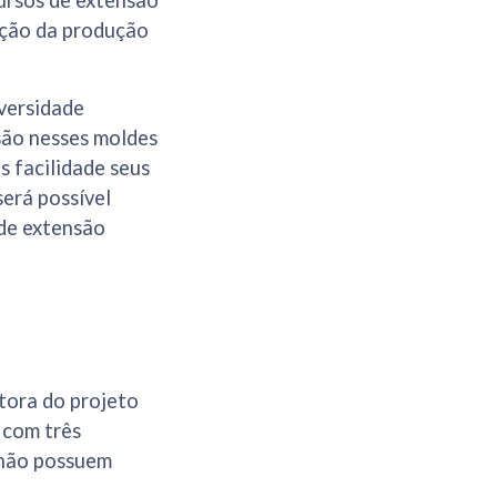
cursos de extensão
ação da produção
versidade
são nesses moldes
s facilidade seus
erá possível
 de extensão
tora do projeto
 com três
a não possuem