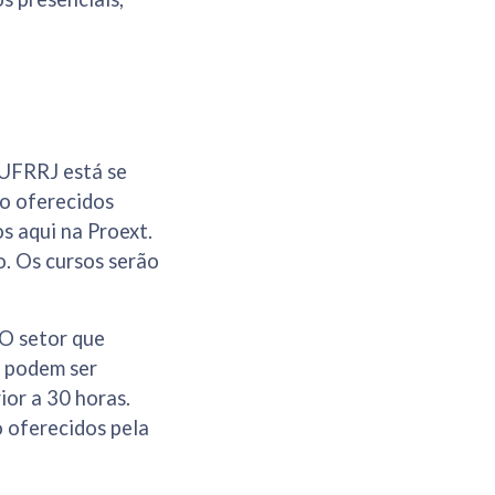
 UFRRJ está se
ão oferecidos
os aqui na Proext.
o. Os cursos serão
u.
 O setor que
e podem ser
ior a 30 horas.
 oferecidos pela