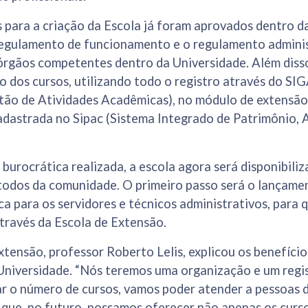
 para a criação da Escola já foram aprovados dentro da
regulamento de funcionamento e o regulamento adminis
órgãos competentes dentro da Universidade. Além disso
o dos cursos, utilizando todo o registro através do SI
tão de Atividades Acadêmicas), no módulo de extensão
adastrada no Sipac (Sistema Integrado de Patrimônio, 
burocrática realizada, a escola agora será disponibil
todos da comunidade. O primeiro passo será o lançamen
a para os servidores e técnicos administrativos, para 
através da Escola de Extensão.
xtensão, professor Roberto Lelis, explicou os benefícios
 Universidade. “Nós teremos uma organização e um regi
ar o número de cursos, vamos poder atender a pessoas
é que, no futuro, possamos oferecer não apenas os curso