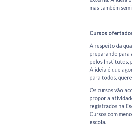
mas também semi-p
Cursos ofertados
A respeito da qua
preparando para 
pelos Institutos,
A ideia é que ago
para todos, quere
Os cursos vão aco
propor a atividad
registrados na Es
Cursos com menos 
escola.