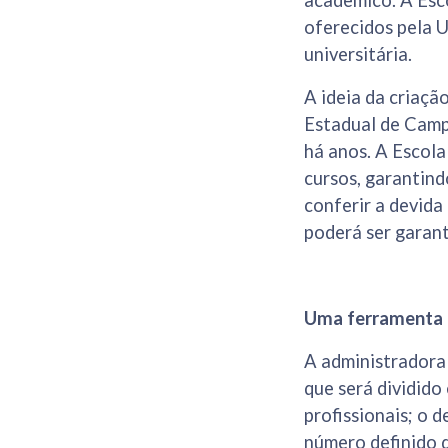
acadêmico.
A Esc
oferecidos pela 
universitária.
A ideia da criaçã
Estadual de Camp
há anos. A Escola
cursos, garantind
conferir a devida
poderá ser garant
Uma ferramenta 
A administradora 
que será dividido
profissionais; o 
número definido d