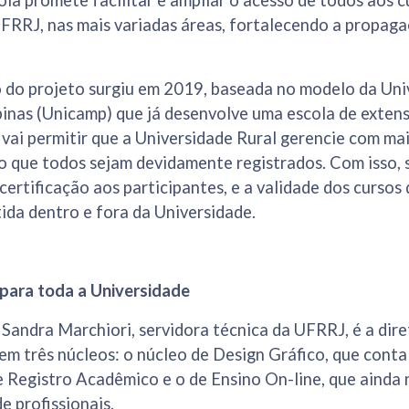
ola promete facilitar e ampliar o acesso de todos aos 
UFRRJ, nas mais variadas áreas, fortalecendo a propag
o do projeto surgiu em 2019, baseada no modelo da Uni
inas (Unicamp) que já desenvolve uma escola de exten
 vai permitir que a Universidade Rural gerencie com mai
o que todos sejam devidamente registrados. Com isso, s
 certificação aos participantes, e a validade dos cursos
ida dentro e fora da Universidade.
para toda a Universidade
Sandra Marchiori, servidora técnica da UFRRJ, é a dire
 em três núcleos: o núcleo de Design Gráfico, que conta
de Registro Acadêmico e o de Ensino On-line, que aind
e profissionais.