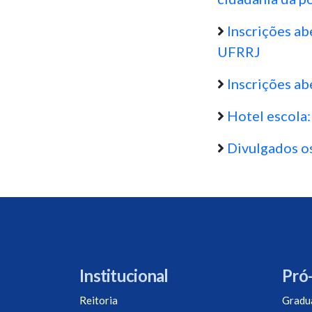
Inscrições ab
UFRRJ
Inscrições ab
Hotel escola:
Divulgados o
Institucional
Pró-
Reitoria
Gradu