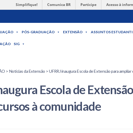
Simplifique!
Comunica BR
Participe
Acesso à infor
UAÇÃO
PÓS-GRADUAÇÃO
EXTENSÃO
ASSUNTOS ESTUDANTI
MAÇÃO
SIG
 > Notícias da Extensão > UFRRJ inaugura Escola de Extensão para ampliar
augura Escola de Extensão
 cursos à comunidade