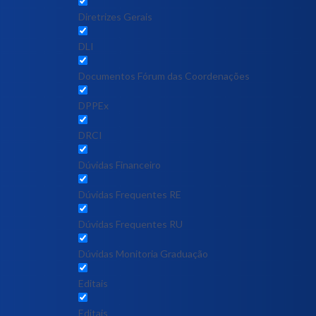
Diretrizes Gerais
DLI
Documentos Fórum das Coordenações
DPPEx
DRCI
Dúvidas Financeiro
Dúvidas Frequentes RE
Dúvidas Frequentes RU
Dúvidas Monitoria Graduação
Editais
Editais