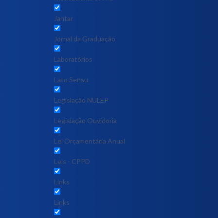
Jantar
Jornal da Graduação
Laboratórios
Lato Sensu
Legislação NULEP
Legislação Ouvidoria
Lei Orçamentária Anual
Leis - CPPD
Links
Links