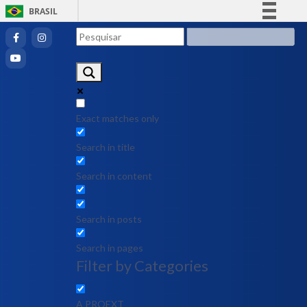
BRASIL
Simplifique!
Comunica BR
Participe
Acesso à informação
Legislação
Exact matches only
Canais
Search in title
Search in content
Search in posts
Search in pages
Filter by Categories
A PROEXT