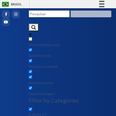
BRASIL
Simplifique!
Comunica BR
Participe
Acesso à informação
Legislação
Exact matches only
Canais
Search in title
Search in content
Search in posts
Search in pages
Filter by Categories
A PROEXT