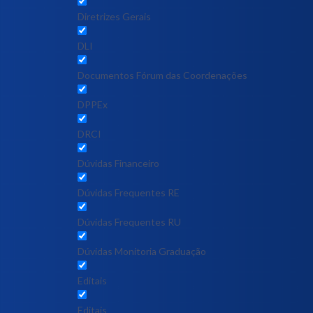
Diretrizes Gerais
DLI
Documentos Fórum das Coordenações
DPPEx
DRCI
Dúvidas Financeiro
Dúvidas Frequentes RE
Dúvidas Frequentes RU
Dúvidas Monitoria Graduação
Editais
Editais