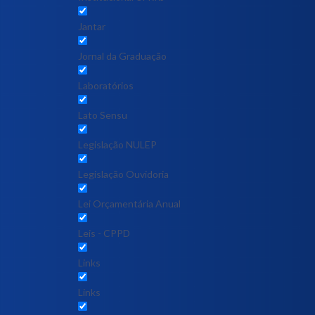
Jantar
Jornal da Graduação
Laboratórios
Lato Sensu
Legislação NULEP
Legislação Ouvidoria
Lei Orçamentária Anual
Leis - CPPD
Links
Links