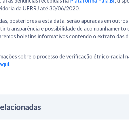
ial as denúncias recebidas na
Plataforma Fala.Br
, disp
vidoria da UFRRJ até 30/06/2020.
as, posteriores a esta data, serão apuradas em outro
tir transparência e possibilidade de acompanhamento d
aremos boletins informativos contendo o extrato das d
mações sobre o processo de verificação étnico-racial 
aqui
.
Relacionadas