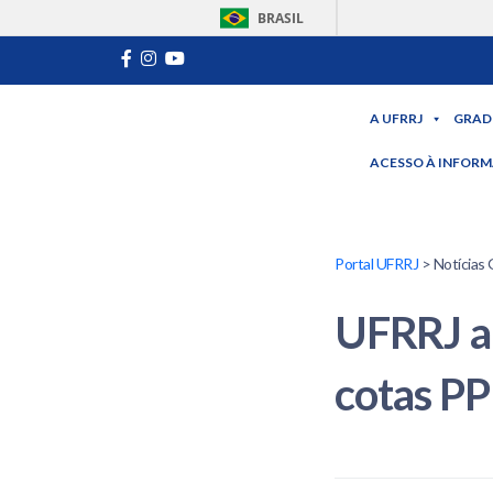
BRASIL
A UFRRJ
GRAD
ACESSO À INFOR
Portal UFRRJ
> Notícias 
UFRRJ ap
cotas PP