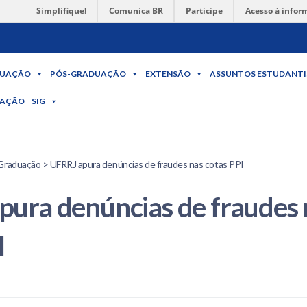
Simplifique!
Comunica BR
Participe
Acesso à infor
UAÇÃO
PÓS-GRADUAÇÃO
EXTENSÃO
ASSUNTOS ESTUDANTI
MAÇÃO
SIG
Graduação > UFRRJ apura denúncias de fraudes nas cotas PPI
ura denúncias de fraudes 
I