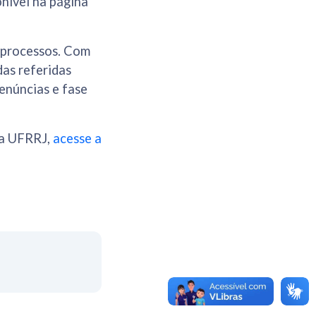
onível na página
s processos. Com
as referidas
enúncias e fase
na UFRRJ,
acesse a