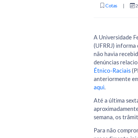
Cotas
|
2
A Universidade Fe
(UFRRJ) informa q
não havia recebi
denúncias relaci
Étnico-Raciais
(P
anteriormente e
aqui
.
Até a última sext
aproximadamente, 
semana, os trâmit
Para não comprome