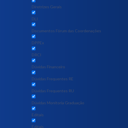
Diretrizes Gerais
DLI
Documentos Fórum das Coordenações
DPPEx
DRCI
Dúvidas Financeiro
Dúvidas Frequentes RE
Dúvidas Frequentes RU
Dúvidas Monitoria Graduação
Editais
Editais