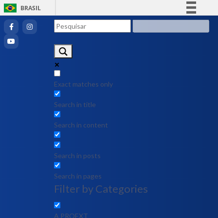
BRASIL
Simplifique!
Comunica BR
Participe
Acesso à informação
Legislação
Exact matches only
Canais
Search in title
Search in content
Search in posts
Search in pages
Filter by Categories
A PROEXT