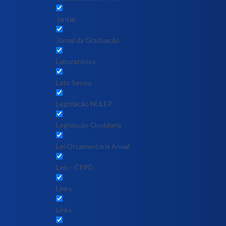
Jantar
Jornal da Graduação
Laboratórios
Lato Sensu
Legislação NULEP
Legislação Ouvidoria
Lei Orçamentária Anual
Leis - CPPD
Links
Links