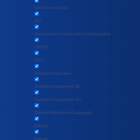
Diretrizes Gerais
DLI
Documentos Fórum das Coordenações
DPPEx
DRCI
Dúvidas Financeiro
Dúvidas Frequentes RE
Dúvidas Frequentes RU
Dúvidas Monitoria Graduação
Editais
Editais