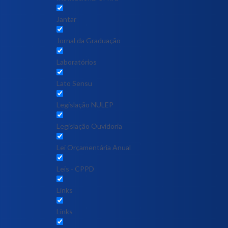
Jantar
Jornal da Graduação
Laboratórios
Lato Sensu
Legislação NULEP
Legislação Ouvidoria
Lei Orçamentária Anual
Leis - CPPD
Links
Links