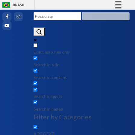
BRASIL
Simplifique!
Comunica BR
Participe
Acesso à informação
Legislação
Exact matches only
Canais
Search in title
Search in content
Search in posts
Search in pages
Filter by Categories
A PROEXT