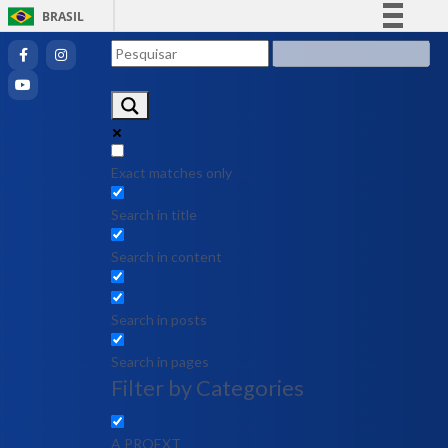
BRASIL
Simplifique!
Comunica BR
Participe
Acesso à informação
Legislação
Exact matches only
Canais
Search in title
Search in content
Search in posts
Search in pages
Filter by Categories
A PROEXT