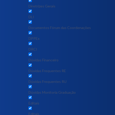
Diretrizes Gerais
DLI
Documentos Fórum das Coordenações
DPPEx
DRCI
Dúvidas Financeiro
Dúvidas Frequentes RE
Dúvidas Frequentes RU
Dúvidas Monitoria Graduação
Editais
Editais