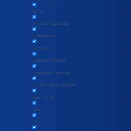
Jantar
Jornal da Graduação
Laboratórios
Lato Sensu
Legislação NULEP
Legislação Ouvidoria
Lei Orçamentária Anual
Leis - CPPD
Links
Links