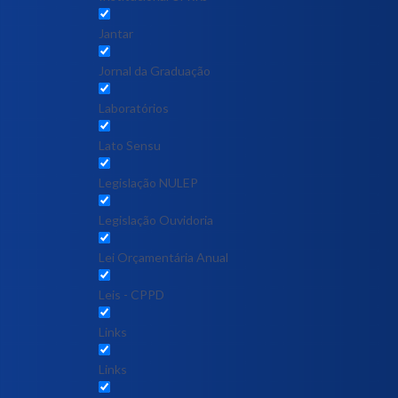
Jantar
Jornal da Graduação
Laboratórios
Lato Sensu
Legislação NULEP
Legislação Ouvidoria
Lei Orçamentária Anual
Leis - CPPD
Links
Links