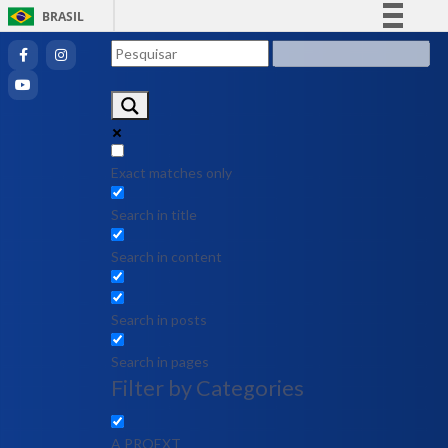
BRASIL
Simplifique!
Comunica BR
Participe
Acesso à informação
Legislação
Exact matches only
Canais
Search in title
Search in content
Search in posts
Search in pages
Filter by Categories
A PROEXT