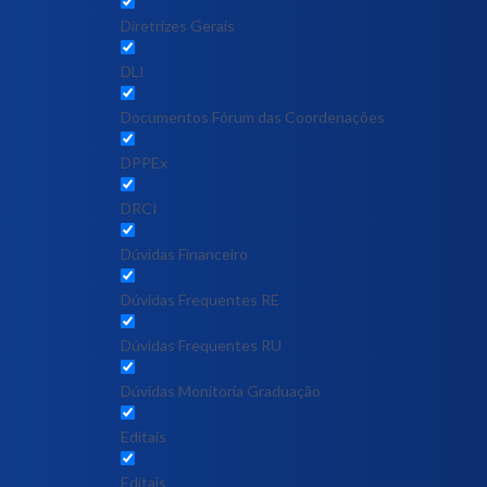
Diretrizes Gerais
DLI
Documentos Fórum das Coordenações
DPPEx
DRCI
Dúvidas Financeiro
Dúvidas Frequentes RE
Dúvidas Frequentes RU
Dúvidas Monitoria Graduação
Editais
Editais