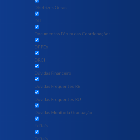
Diretrizes Gerais
DLI
Documentos Fórum das Coordenações
DPPEx
DRCI
Dúvidas Financeiro
Dúvidas Frequentes RE
Dúvidas Frequentes RU
Dúvidas Monitoria Graduação
Editais
Editais