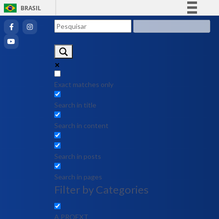
BRASIL
Simplifique!
Comunica BR
Participe
Acesso à informação
Legislação
Exact matches only
Canais
Search in title
Search in content
Search in posts
Search in pages
Filter by Categories
A PROEXT