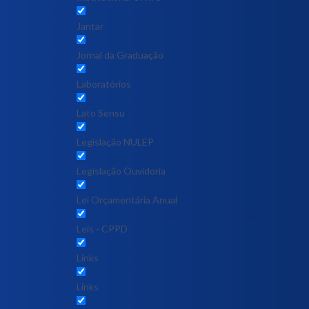
Jantar
Jornal da Graduação
Laboratórios
Lato Sensu
Legislação NULEP
Legislação Ouvidoria
Lei Orçamentária Anual
Leis - CPPD
Links
Links