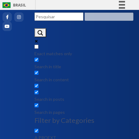
BRASIL
Simplifique!
Comunica BR
Participe
Acesso à informação
Legislação
Exact matches only
Canais
Search in title
Search in content
Search in posts
Search in pages
Filter by Categories
A PROEXT