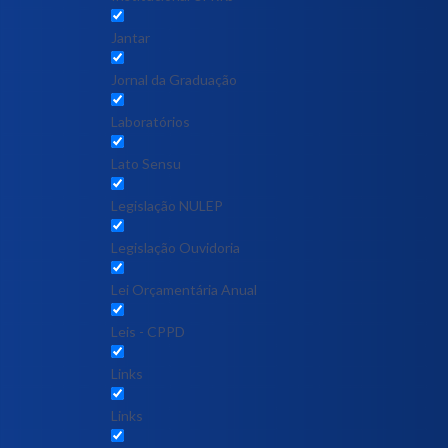
Jantar
Jornal da Graduação
Laboratórios
Lato Sensu
Legislação NULEP
Legislação Ouvidoria
Lei Orçamentária Anual
Leis - CPPD
Links
Links