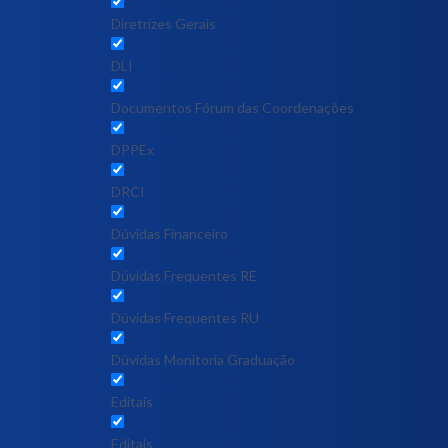
Diretrizes Gerais
DLI
Documentos Fórum das Coordenações
DPPEx
DRCI
Dúvidas Financeiro
Dúvidas Frequentes RE
Dúvidas Frequentes RU
Dúvidas Monitoria Graduação
Editais
Editais