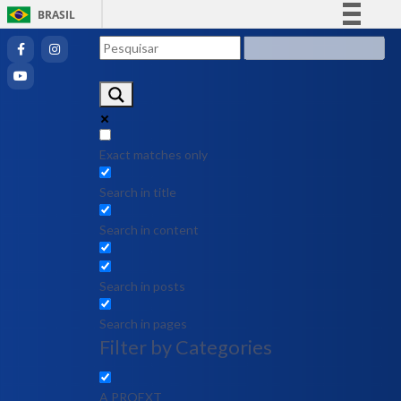
BRASIL
Simplifique!
Comunica BR
Participe
Acesso à informação
Legislação
Exact matches only
Canais
Search in title
Search in content
Search in posts
Search in pages
Filter by Categories
A PROEXT