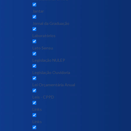
Jantar
Jornal da Graduação
Laboratórios
Lato Sensu
Legislação NULEP
Legislação Ouvidoria
Lei Orçamentária Anual
Leis - CPPD
Links
Links