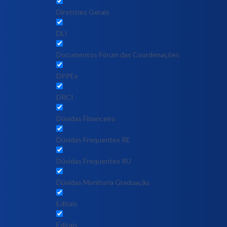
Diretrizes Gerais
DLI
Documentos Fórum das Coordenações
DPPEx
DRCI
Dúvidas Financeiro
Dúvidas Frequentes RE
Dúvidas Frequentes RU
Dúvidas Monitoria Graduação
Editais
Editais