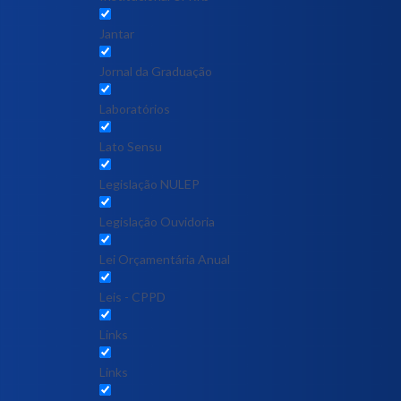
Jantar
Jornal da Graduação
Laboratórios
Lato Sensu
Legislação NULEP
Legislação Ouvidoria
Lei Orçamentária Anual
Leis - CPPD
Links
Links