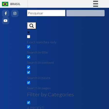
BRASIL
Simplifique!
Comunica BR
Participe
Acesso à informação
Legislação
Exact matches only
Canais
Search in title
Search in content
Search in posts
Search in pages
Filter by Categories
A PROEXT