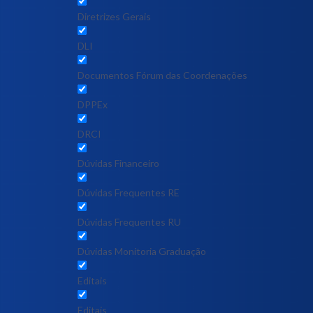
Diretrizes Gerais
DLI
Documentos Fórum das Coordenações
DPPEx
DRCI
Dúvidas Financeiro
Dúvidas Frequentes RE
Dúvidas Frequentes RU
Dúvidas Monitoria Graduação
Editais
Editais